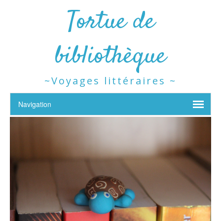
Tortue de
bibliothèque
~Voyages littéraires ~