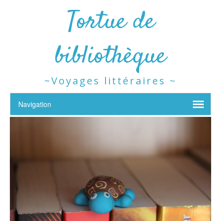
Tortue de
bibliothèque
~Voyages littéraires ~