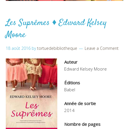
Les Suprêmes ♦ Edward Kelsey
Moore
18 août 2016
by
tortuedebibliotheque
Leave a Comment
Auteur
Edward Kelsey Moore
Éditions
Babel
Année de sortie
2014
Nombre de pages