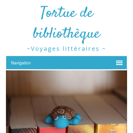
Tortue de
bibliothèque
~Voyages littéraires ~